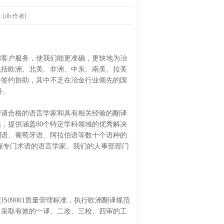
：[db:作者]
和客户服务，使我们能更准确，更快地为冶
包括欧洲、北美、非洲、中东、南美、拉美
并签约协助，其中不乏在冶金行业领先的国
务。
聘请合格的语言学家和具有相关经验的翻译
，提供涵盖80个特定学科领域的优秀解决
利语、葡萄牙语、阿拉伯语等数十个语种的
握专门术语的语言学家。我们的人事部部门
09001质量管理标准，执行欧洲翻译规范
，采取有效的一译、二改、三校、四审的工