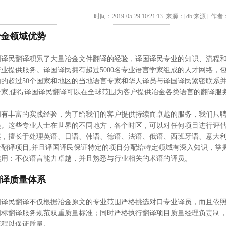
时间：2019-05-29 10:21:13 来源：[db:来源] 作者
冶金领域优势
国译民翻译积累了大量冶金文件翻译的经验，译国译民专业的知识、流程
行业提供服务。译国译民拥有超过5000名专业语言学家组成的人才网络，
内的超过50个国家和地区的当地语言专家和华人译员与译国译民紧密联系
专家,使得译国译民翻译可以在全球范围为客户提供冶金各类语言的翻译服
们有丰富的实践经验，为了给我们的客户提供持续而卓越的服务，我们只
员。这些专业人士在世界的不同地方，各个时区，可以对任何项目进行评估
案，擅长于处理英语、日语、韩语、德语、法语、俄语、西班牙语、意大
金翻译项目,并且译国译民保证特定的项目分配给特定领域有深入知识，掌
选用：不仅语言能力卓越，并且熟悉与行业相关的术语的译员。
翻译质量体系
国译民翻译不仅根据冶金原文的专业范围严格挑选对口专业译员，而且依照IS
国标翻译服务规范双重质量标准；同时严格执行翻译项目质量经理负责制
流程以保证质量。