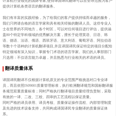
计算机行业领先的国际专家,使得译国译民翻译可以在全球范围为客户
提供计算机各类语言的翻译服务。
我们有丰富的实践经验，为了给我们的客户提供持续而卓越的服务，
我们只聘请合格的语言学家和具有相关经验的翻译人员。这些专业人
士在世界的不同地方，各个时区，可以对任何项目进行评估，提供涵
盖80个特定学科领域的优秀解决方案，擅长于处理英语、日语、韩
语、德语、法语、俄语、西班牙语、意大利语、葡萄牙语、阿拉伯语
等数十个语种的计算机翻译项目,并且译国译民保证特定的项目分配给
特定领域有深入知识，掌握专门术语的语言学家。我们的人事部部门
只选用：不仅语言能力卓越，并且熟悉与行业相关的术语的译员。
翻译质量体系
译国译民翻译不仅根据计算机原文的专业范围严格挑选对口专业译
员，而且依照IS09001质量管理标准，执行欧洲翻译规范和国标翻译服
务规范双重质量标准；同时严格执行翻译项目质量经理负责制，采取
有效的一译、二改、三校、四审的工艺流程以保证质量。
同时严格的译员录用、译员考核、质量保证操作流程、内部管理制度
及先进的技术设备支持，共同构成译国译民专业翻译的质量保证体
系。